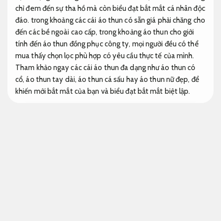
chỉ đem đến sự tha hồ mà còn biểu đạt bắt mắt cá nhân độc
đáo. trong khoảng các cái áo thun có sẵn giá phải chăng cho
đến các bề ngoài cao cấp, trong khoảng áo thun cho giới
tính đến áo thun đồng phục công ty, mọi người đều có thể
mua thấy chọn lọc phù hợp có yêu cầu thực tế của mình.
Tham khảo ngay các cái áo thun đa dạng như áo thun có
cổ, áo thun tay dài, áo thun cá sấu hay áo thun nữ đẹp, để
khiến mới bắt mắt của bạn và biểu đạt bắt mắt biệt lập.
Cửa cuốn nhanh chất lượng chuyên nghiệp
Rõ ràng.
Các mẫu áo thun có sẵn giá rẻ
Giá hợp lý.
Áo thun là 1 trong các trang phục đa dạng nhất bây giờ,
không chỉ vì tính dễ dàng mà còn vì sự đa dạng về bề ngoài
và màu sắc. Trong thị phần bắt mắt đương đại, các cái áo
thun có sẵn giá phải chăng đang phát triển thành chọn lọc