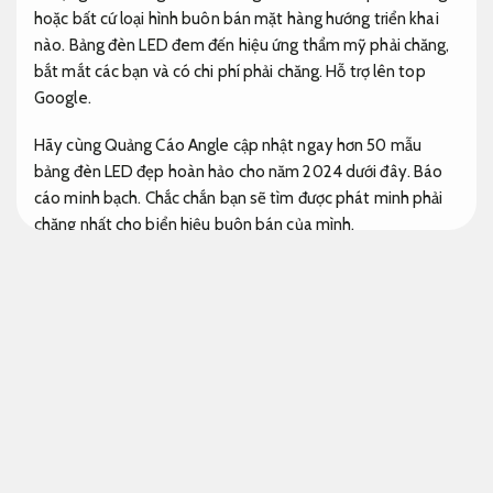
hoặc bất cứ loại hình buôn bán mặt hàng hướng triển khai
nào. Bảng đèn LED đem đến hiệu ứng thẩm mỹ phải chăng,
bắt mắt các bạn và có chi phí phải chăng.
Hỗ trợ lên top
Google.
Hãy cùng Quảng Cáo Angle cập nhật ngay hơn 50 mẫu
bảng đèn LED đẹp hoàn hảo cho năm 2024 dưới đây.
Báo
cáo minh bạch.
Chắc chắn bạn sẽ tìm được phát minh phải
chăng nhất cho biển hiệu buôn bán của mình.
Tăng khách hàng tiềm năng.
chức năng hoàn hảo mà Bảng quảng cáo đèn led,
Đẩy mạnh nhận diện.
bảng hiệu LED vẫy đem đến
cho Quý các bạn
Biển hiệu quảng cáo đèn LED tại Quảng Cáo Angle là một
công cụ marketing hiệu quả hơn cho cửa hàng để tiếp cận
với các bạn tiềm năng.
Đội ngũ marketing.
Phù hợp hành vi
người dùng.
Với những điểm cộng nổi bật,
Giảm chi phí
quảng cáo.
biển hiệu này xứng đáng để đầu tư.