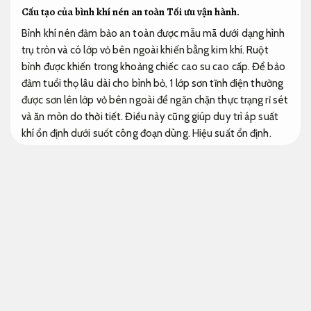
Cấu tạo của bình khí nén an toàn
Tối ưu vận hành.
Bình khí nén đảm bảo an toàn được mẫu mã dưới dạng hình
trụ tròn và có lớp vỏ bên ngoài khiến bằng kim khí. Ruột
bình được khiến trong khoảng chiếc cao su cao cấp. Để bảo
đảm tuổi thọ lâu dài cho bình bỏ, 1 lớp sơn tĩnh điện thường
được sơn lên lớp vỏ bên ngoài để ngăn chặn thực trạng rỉ sét
và ăn mòn do thời tiết. Điều này cũng giúp duy trì áp suất
khí ổn định dưới suốt công đoạn dùng.
Hiệu suất ổn định.
bình nén khí
Phân loại các dòng bình khí nén co2
Hoàn thiện chắc chắn.
Nhà máy.
Phân theo nguyên liệu chế tạo:
Bình khí nén co2 được phân chiếc thành 2 chiếc dựa vào
nguyên liệu chế tạo:
Máy sản xuất.
Bền bỉ khi vận hành.