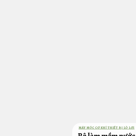
Bỏ
qua
nội
dung
MÁY MÓC CƠ KHÍ THIẾT BỊ LÒ LƠI
Bộ làm mềm nước 