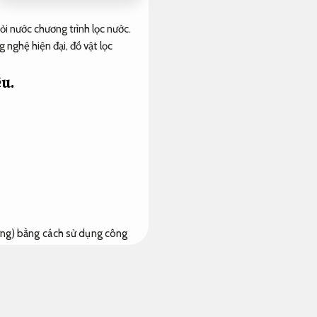
ỏi nước chương trình lọc nước.
nghệ hiện đại, đồ vật lọc
ệu.
cứng) bằng cách sử dụng công
sao cần xử lý?
Nước cứng là
anh.
do vậy,
Được kiểm định
ác đồ vật sử dụng nước giống
,
Chịu tải tốt.
nước cứng có lẽ