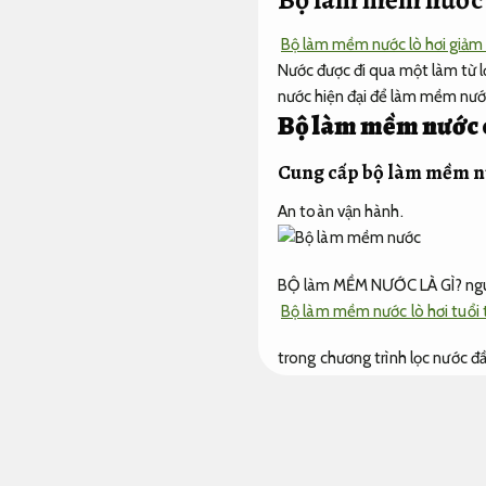
Bộ làm mềm nước lò hơi giảm
Nước được đi qua một làm từ l
nước hiện đại để làm mềm nướ
Bộ làm mềm nước ch
Cung cấp bộ làm mềm 
An toàn vận hành.
BỘ làm MỀM NƯỚC LÀ GÌ? n
Bộ làm mềm nước lò hơi tuổi 
trong chương trình lọc nước 
đoạn trao chuyển hướng ion v
nguyên nhân gây ra đa dạng v
kỹ.
độ cứng của nước công ngh
như lò hơi,
Tối ưu vận hành.
thá