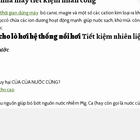
 thời gian dừng máy
bỏ canxi, magie và một số các cation kim loại ra kh
ọccó chứa các ion dương hoạt động mạnh. giúp nước sạch, khử mùi. công 
c.
o lò hơi hệ thống nồi hơi
Tiết kiệm nhiên li
nước
guy hại CỦA CỦA NƯỚC CỨNG?
thọ cao
đầu nguồn giúp bỏ bớt nguồn nước nhiễm Mg, Ca (hay còn gọi là nước 
à clear định kỳ bằng công đoạn hoàn nguyên.
Vậy nước cứng là gì tại 
ấn đề nghiêm trọng trong các lĩnh vực công nghiệp;
Hỗ trợ kỹ thuật nh
iệp cần được kiểm soát chặt chẽ nhằm giảm thiểu những tổn hại cho c
p giải nhiệt.
Máy cắt.
Gia công chuẩn xác.
Trong hoạt động có lẽ ngày