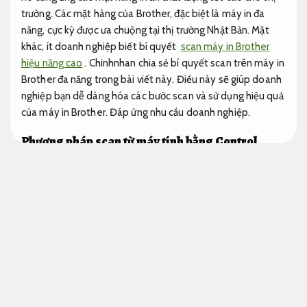
trường. Các mặt hàng của Brother, đặc biệt là máy in đa
năng, cực kỳ được ưa chuộng tại thị trường Nhật Bản. Mặt
khác, ít doanh nghiệp biết bí quyết
scan máy in Brother
hiệu năng cao
. Chinhnhan chia sẻ bí quyết scan trên máy in
Brother đa năng trong bài viết này. Điều này sẽ giúp doanh
nghiệp bạn dễ dàng hóa các bước scan và sử dụng hiệu quả
của máy in Brother.
Đáp ứng nhu cầu doanh nghiệp.
Phương pháp scan từ máy tính bằng Control
Center 4
Nâng cấp linh hoạt.
Chương trình tiêu dùng để scan Control Center 4 đi kèm sở
hữu máy
scan máy in Brother hạn chế mất dữ liệu
và miễn
phí. Đây được coi là chương trình giúp các doanh nghiệp cài
đặt các chức năng scan và điều hướng dữ liệu sau khi scan
trở buộc phải dễ dàng và lợi ích hơn.
Giảm lỗi hệ thống.
Bảo mật tốt.
Bước 1:
Tối ưu cho công việc.
cài đặt Control
Center 4