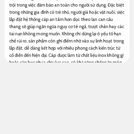
trội trong việc đảm bảo an toàn cho người sử dụng. Đặc biệt
trong những gia đình có trẻ nhỏ, người già hoặc vật nuôi, việc
lắp đặt hệ thống cáp an tâm hơn dọc theo lan can cầu
thang sẽ giúp ngăn ngừa nguy cơ té ngã, trượt chân hay các
tai nạn không mong muốn. Không chỉ dừng lại ở yếu tố hạn
chế rủi ro, sản phẩm còn ghi điểm nhờ vào sự linh hoạt trong
lắp đặt, dễ dàng kết hợp với nhiều phong cách kiến trúc từ
cổ điển đến hiện đại. Cáp được làm từ chất liệu inox không gỉ
hoặc cáp bọc nhựa chịu lực cao, có khả năng chống ăn mòn,
bền bỉ theo thời gian và ít cần bảo trì. Với mức khoản đầu tư
hợp lý và tính ứng dụng cao, cáp đảm bảo an toàn cầu
thang đang trở thành xu hướng chọn lựa hàng đầu trong
thiết kế và triển khai thi công nội thất thời điểm hiện tại.
Dễ
bảo trì sau hoàn thiện.
Cáp an tâm hơn cầu thang
Cáp inox 304 cầu thang
Sửa chữa.