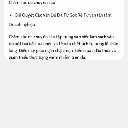
Chăm sóc da chuyên sâu
Giải Quyết Các Vấn Đề Da Từ Gốc Rễ
Tư vấn tận tâm.
Doanh nghiệp.
Chăm sóc da chuyên sâu tập trung vào việc làm sạch sâu,
bỏ bớt bụi bẩn, bã nhờn và tế bào chết tích tụ trong lỗ chân
lông. Điều này giúp ngăn chặn mụn, kiểm soát dầu thừa và
giảm thiểu thực trạng viêm nhiễm trên da.
Cải thiện Cấu Trúc Da
Kiểm tra.
Quy trình chăm sóc da chuyên sâu sử dụng các mặt hàng
có khả năng tái tạo và làm săn chắc da, cải thiện cấu trúc và
độ đàn hồi, giúp da trở nên mịn màng và săn chắc hơn.
Bức tốc sức khỏe Cho Da
Mức giá.