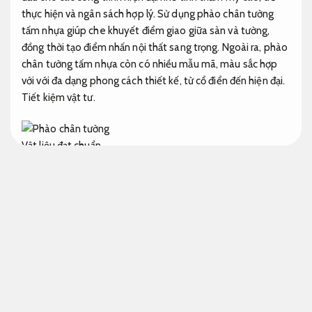
thực hiện và ngân sách hợp lý. Sử dụng phào chân tường
tấm nhựa giúp che khuyết điểm giao giữa sàn và tường,
đồng thời tạo điểm nhấn nội thất sang trọng. Ngoài ra, phào
chân tường tấm nhựa còn có nhiều mẫu mã, màu sắc hợp
với với đa dạng phong cách thiết kế, từ cổ điển đến hiện đại.
Tiết kiệm vật tư.
Vật liệu đạt chuẩn.
Phào chân tường tấm nhựa hiện đại và các mẫu
phổ biến
Đúng kỹ thuật.
Phào chân tường nhựa và ưu điểm vượt trội
Phù hợp nhu cầu
sử dụng.
Thi công trọn gói.
Phào chân tường nhựa là vật liệu được sử dụng rộng rãi
trong thiết kế nội thất hiện đại nhờ khả năng chống ẩm,