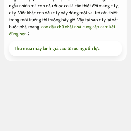
ngẫu nhiên mà con dấu được coi là cần thiết đối mang c.ty,
c.ty. Việc khắc con dấu c.ty này đóng một vai trò cần thiết
trong môi trường thị trường bây giờ. Vậy tại sao c.ty lại bắt
buộc phải mang
con dấu chữ nhật nhà cung cấp cam kết
đúng hẹn
?
Thu mua máy lạnh giá cao tối ưu nguồn lực
Theo sát từng bước.
Con dấu chữ nhật nhà cung ứng dấu c.ty c.ty nhỏ
Chuyên nghiệp.
Con dấu chữ nhật nhà cung ứng
Xử lý.