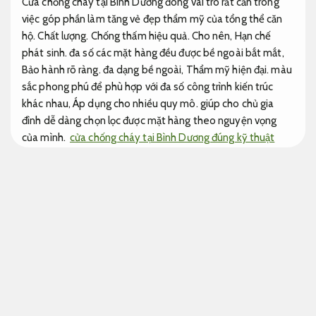
Cửa chống cháy tại Bình Dương đóng vai trò rất cần trong
việc góp phần làm tăng vẻ đẹp thẩm mỹ của tổng thể căn
hộ.
Chất lượng.
Chống thấm hiệu quả.
Cho nên,
Hạn chế
phát sinh.
đa số các mặt hàng đều được bề ngoài bắt mắt,
Bảo hành rõ ràng.
đa dạng bề ngoài,
Thẩm mỹ hiện đại.
màu
sắc phong phú để phù hợp với đa số công trình kiến trúc
khác nhau,
Áp dụng cho nhiều quy mô.
giúp cho chủ gia
đình dễ dàng chọn lọc được mặt hàng theo nguyện vọng
của mình.
cửa chống cháy tại Bình Dương đúng kỹ thuật
Vẽ tranh tường karaoke gần đây đảm bảo chất lượng
Cửa thép Hàn Quốc bền với thời tiết
Lắp Đặt Cửa Thép Chống Cháy: Giải Pháp An Toàn
hạn chế phát sinh