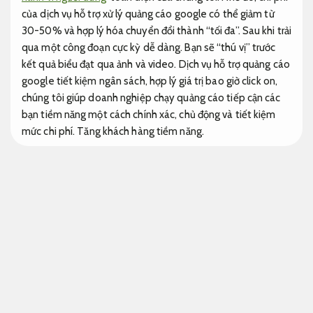
của dịch vụ hỗ trợ xử lý quảng cáo google có thể giảm từ
30-50% và hợp lý hóa chuyển đổi thành “tối đa”. Sau khi trải
qua một công đoạn cực kỳ dễ dàng. Bạn sẽ “thú vị” trước
kết quả biểu đạt qua ảnh và video. Dịch vụ hỗ trợ quảng cáo
google tiết kiệm ngân sách, hợp lý giá trị bao giờ click on,
chúng tôi giúp doanh nghiệp chạy quảng cáo tiếp cận các
bạn tiềm năng một cách chính xác, chủ động và tiết kiệm
mức chi phí.
Tăng khách hàng tiềm năng.
Chúng tôi có hơn 12 năm kinh nghiệm trong lĩnh vực tiếp thị
số, trong đó có 9 năm là đối tác cấp cao của google, đã thực
hiện cực kỳ đa dạng dịch vụ quảng cáo google, sản xuất
cách xử lý tiếp thị toàn diện cho các cơ sở. Mang lại hiệu
quả, chỉn chu, không tốn kém, hợp lý trên mỗi cú nhấp chuột
và bắt mắt hàng nghìn đơn hàng mỗi ngày là lựa sắm hoàn
hảo cho các bạn của bạn.
Tăng khách hàng tiềm năng.
Dịch vụ quảng cáo google