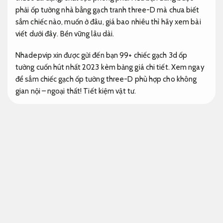
phải ốp tường nhà bằng gạch tranh three-D mà chưa biết
sắm chiếc nào, muốn ở đâu, giá bao nhiêu thì hãy xem bài
viết dưới đây.
Bền vững lâu dài.
Nhadepvip xin được gửi đến bạn 99+ chiếc gạch 3d ốp
tường cuốn hút nhất 2023 kèm bảng giá chi tiết. Xem ngay
để sắm chiếc gạch ốp tường three-D phù hợp cho không
gian nội – ngoại thất!
Tiết kiệm vật tư.
Gạch three-D ốp tường
Gạch tranh 3D ốp tường – còn gọi là gạch 3D trang trí – là
dòng gạch được thiết kế dưới dạng những bức tranh lớn in
trên bề mặt của nhiều viên gạch nhỏ,
Bảo hành rõ ràng.
khi
ghép lại sẽ tạo thành một bức tranh hoàn chỉnh.
Áp dụng
cho nhiều quy mô.
Khác với các loại gạch ốp lát thông
thường thường chỉ có vân đá,
Phù hợp nhu cầu sử dụng.
vân
gỗ hoặc hoa văn đơn giản,
Đúng kỹ thuật.
gạch tranh 3D gây
ấn tượng mạnh bởi hình ảnh sống động,
Tiết kiệm vật tư.