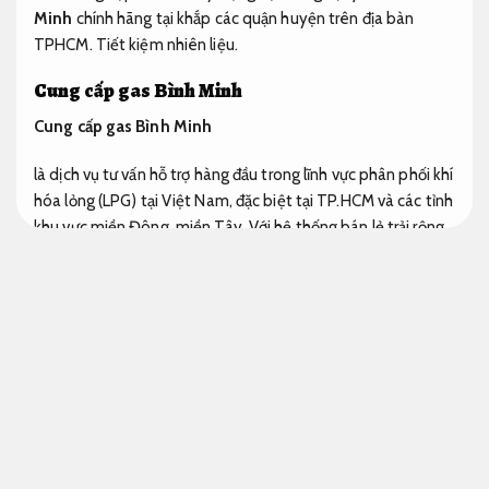
Minh
chính hãng tại khắp các quận huyện trên địa bàn
TPHCM.
Tiết kiệm nhiên liệu.
Cung cấp gas Bình Minh
Cung cấp gas Bình Minh
là dịch vụ tư vấn hỗ trợ hàng đầu trong lĩnh vực phân phối khí
hóa lỏng (LPG) tại Việt Nam, đặc biệt tại TP.HCM và các tỉnh
khu vực miền Đông, miền Tây. Với hệ thống bán lẻ trải rộng
khắp các quận huyện,
cung cấp gas Bình Minh
luôn hỗ trợ
xử lý bảo đảm mang đến cho chủ đầu tư sản phẩm phù hợp
chất lượng ổn định cao, đảm bảo an toàn và giá cả hợp lý.
Thương hiệu Gas Bình Minh hiện đang là đơn vị dẫn đầu
trong ngành gas dân dụng và công nghiệp, được hàng triệu
người tiêu dùng tin tưởng phương án chọn. Các sản phẩm
gas đều được kiểm định nghiêm ngặt, sử dụng bình chứa đạt
chuẩn an toàn, kèm theo dịch vụ giao gas kịp thời và đồng
hành kỹ thuật tận nơi.
Cung cấp gas Bình Minh
cam kết
phục vụ chỉn chu, minh bạch về giá và luôn sẵn sàng đồng