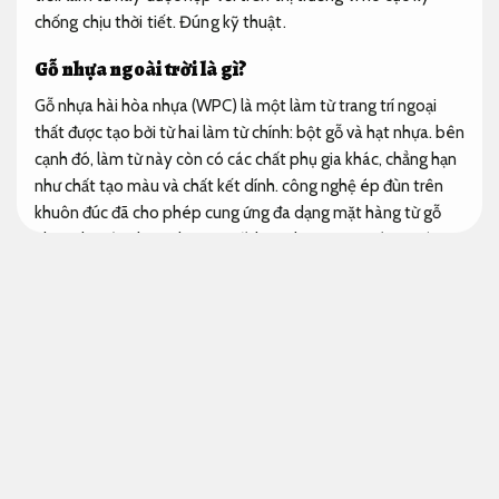
chống chịu thời tiết.
Đúng kỹ thuật.
Gỗ nhựa ngoài trời là gì?
Gỗ nhựa hài hòa nhựa (WPC) là một làm từ trang trí ngoại
thất được tạo bởi từ hai làm từ chính: bột gỗ và hạt nhựa. bên
cạnh đó, làm từ này còn có các chất phụ gia khác, chẳng hạn
như chất tạo màu và chất kết dính. công nghệ ép đùn trên
khuôn đúc đã cho phép cung ứng đa dạng mặt hàng từ gỗ
nhựa chuyên dụng cho mục đích sử dụng trang trí của các
bạn như lát sàn, ốp tường, v.v.
Cái tên “
sàn gỗ ngoài trời công năng hợp lý
” vẫn khá mới
trên thị trường Việt Nam hiện tại. Nhưng mẫu làm từ trang trí
ngoại thất này vẫn được dùng đa dạng ở đa dạng quốc gia
trên thế giới. Vì chúng bền bỉ và đẳng cấp buộc bắt buộc
chúng được coi là lựa muốn phải chăng nhất để kiến tạo
không gian ngoài trời. màu sắc của mặt hàng làm từ gỗ nhựa
sẽ không biến đổi về sau, trừ khi 10% màu phai đi trong ba