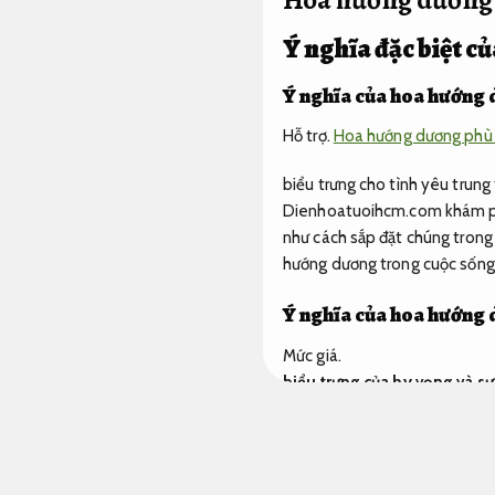
Ý nghĩa đặc biệt c
Ý nghĩa của hoa hướng 
Hỗ trợ.
Hoa hướng dương phù 
biểu trưng cho tình yêu trung
Dienhoatuoihcm.com khám phá
như cách sắp đặt chúng trong 
hướng dương trong cuộc sống
Ý nghĩa của hoa hướng 
Mức giá.
biểu trưng của hy vọng và s
Hoa hướng dương là một trong
sống.
Quy trình.
Theo sát từn
trưng cho hy vọng,
Xử lý nhan