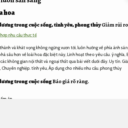
ủa hoa
dương trong cuộc sống, tình yêu, phong thủy
Giảm rủi ro 
hợp nhu cầu thực tế
 thành và khát vọng không ngừng vươn tới, luôn hướng về phía ánh sán
 sâu hơn về loài hoa đặc biệt này,
Linh hoạt theo yêu cầu.
ý nghĩa,
các không gian nội thất và ngoại thất qua bài viết dưới đây.
Uy tín.
Giả
,
Chuyên nghiệp.
tình yêu,
Áp dụng cho nhiều nhu cầu.
phong thủy
dương trong cuộc sống
Báo giá rõ ràng.
ự ấm áp
 những loài hoa đặc biệt,
Không phát sinh.
mang trong mình đa dạng 
g bước.
Với khả năng luôn quay về phía ánh sáng mặt trời,
Xử lý nhanh.
h.
sự ấm áp và niềm tin vào một tương lai tươi sáng.