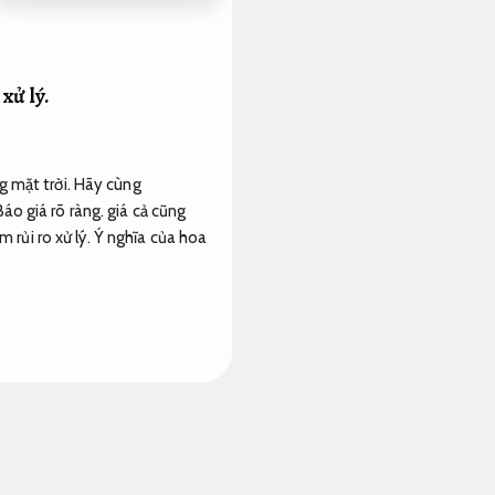
xử lý.
g mặt trời. Hãy cùng
Báo giá rõ ràng.
giá cả cũng
m rủi ro xử lý.
Ý nghĩa của hoa
ý nghĩa phong phú trong cuộc
hướng dương trở thành biểu