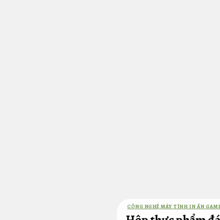
Bỏ
qua
nội
dung
CÔNG NGHỆ MÁY TÍNH IN ẤN GAM
Hộp thực phẩm đá