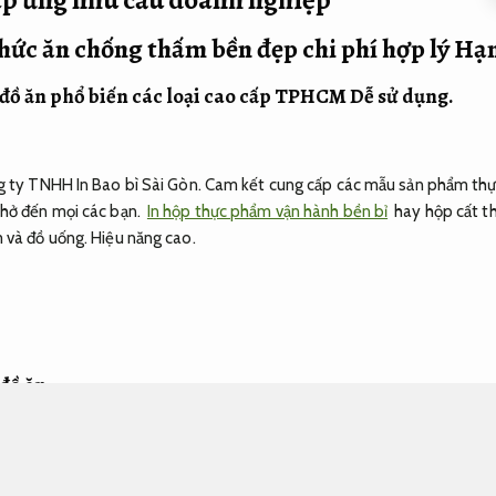
hức ăn chống thấm bền đẹp chi phí hợp lý
Hạn
đồ ăn phổ biến các loại cao cấp TPHCM
Dễ sử dụng.
ng ty TNHH In Bao bì Sài Gòn. Cam kết cung cấp các mẫu sản phẩm thự
chở đến mọi các bạn.
In hộp thực phẩm vận hành bền bỉ
hay hộp cất t
m và đồ uống.
Hiệu năng cao.
đồ ăn