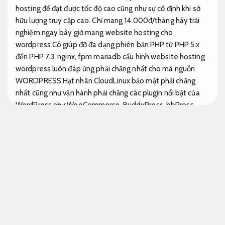
hosting để đạt được tốc độ cao cũng như sự cố định khi sở
hữu lượng truy cập cao. Chỉ mang 14.000đ/tháng hãy trải
nghiệm ngay bây giờ mang website hosting cho
wordpress.Có giúp đỡ đa dạng phiên bản PHP từ PHP 5.x
đến PHP 7.3, nginx, fpm mariadb cấu hình website hosting
wordpress luôn đáp ứng phải chăng nhất cho mã nguồn
WORDPRESS.Hạt nhân CloudLinux bảo mật phải chăng
nhất cũng như vận hành phải chăng các plugin nổi bật của
WordPress như WooCommerce, BuddyPress, bbPress,
Yoast bộ máy tìm kiếm optimization, Digital Downloads,
WPFORUM… WordPress website hosting, khi lựa mua tậu
dịch vụ website hosting cho wordpress nào phải chăng
nhất Việt Nam hoặc cần chuyển cho wordpress dành riêng
cho wordpress tốc độ. Các website hosting thông thường
sẽ chưa cấu hình php, mysql, apache để phù hợp để chạy
code wordpress. Vì vậy công ty cực kỳ Tốc Việt – mã số
thuế: 0310350004 được thành lập 10/2010 mang gần 10
năm kinh nghiễm đã chính thức mở thêm website hosting