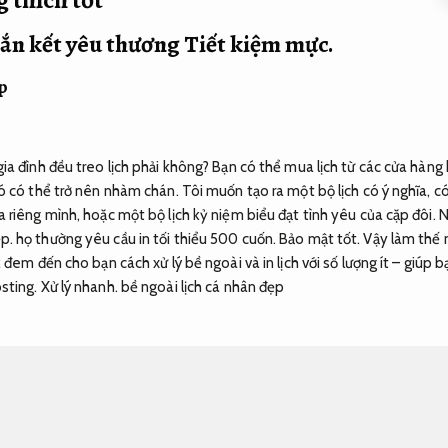
gắn kết yêu thương
Tiết kiệm mực.
p
ia đình đều treo lịch phải không? Bạn có thể mua lịch từ các cửa hàng
 có thể trở nên nhàm chán. Tôi muốn tạo ra một bộ lịch có ý nghĩa, có th
 riêng mình, hoặc một bộ lịch kỷ niệm biểu đạt tình yêu của cặp đôi. N
p.
họ thường yêu cầu in tối thiểu 500 cuốn.
Bảo mật tốt.
Vậy làm thế n
 đem đến cho bạn cách xử lý bề ngoài và in lịch với số lượng ít – giúp 
sting.
Xử lý nhanh.
bề ngoài lịch cá nhân đẹp
 mực.
lịch mẹ và bé