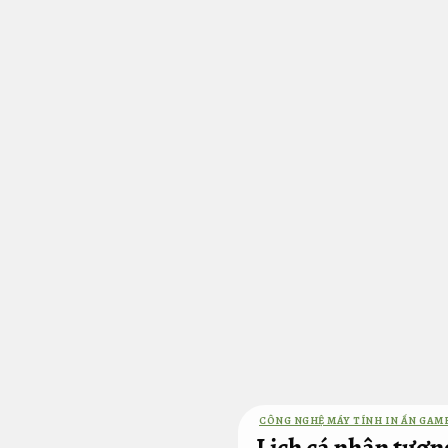
Bỏ
qua
nội
dung
CÔNG NGHỆ MÁY TÍNH IN ẤN GAM
Lịch cá nhân tương