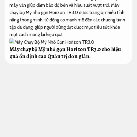
máy vẫn giúp đảm bảo độ bền và hiệu suất vượt trội. Máy
chạy bộ Mỹ nhỏ gọn Horizon TR3.0 được trang bị nhiều tính
năng thông minh, từ động cơ mạnh mẽ đến các chương trình
tập đa dạng, giúp người dùng đạt được mục tiêu sức khỏe
một cách mang lại hiệu quả.
Máy chạy bộ Mỹ nhỏ gọn Horizon TR3.0 cho hiệu
quả ổn định cao
Quản trị đơn giản.
Thiết kế nhỏ gọn tiện lưu trữ máy chạy bộ Mỹ nhỏ gọn
Horizon TR3.0
Giảm lỗi hệ thống.
Cấu hình chơi game.
Thiết kế nhỏ gọn của
máy chạy bộ Mỹ hoạt động ổn định
Horizon TR3.0 hợp với với không gian hạn chế như căn hộ
hoặc phòng tập nhỏ. Kích thước khi gập chỉ 94.6 × 77 × 143
cm, giúp tiết kiệm diện tích đáng kể. Hệ thống gập thủy lực
đồng hành gập mở nhẹ nhàng, an tâm hơn, dễ di chuyển với
bánh xe tích hợp. Thiết kế nhỏ gọn tiện lưu trữ máy chạy bộ
Mỹ nhỏ gọn Horizon TR3.0 vẫn đảm bảo bề mặt chạy 127 ×