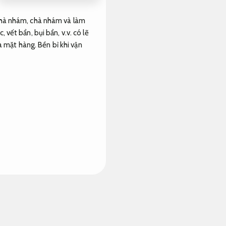
 chà nhám, chà nhám và làm
 vết bẩn, bụi bẩn, v.v. có lẽ
ủa mặt hàng.
Bền bỉ khi vận