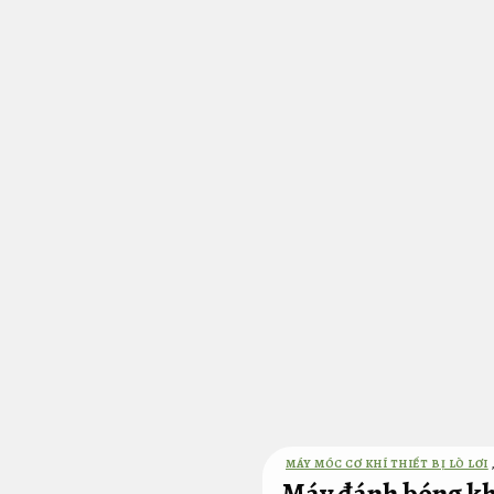
Bỏ
qua
nội
dung
MÁY MÓC CƠ KHÍ THIẾT BỊ LÒ LƠI
Máy đánh bóng khí