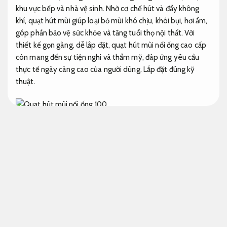
khu vực bếp và nhà vệ sinh. Nhờ cơ chế hút và đẩy không
khí, quạt hút mùi giúp loại bỏ mùi khó chịu, khói bụi, hơi ẩm,
góp phần bảo vệ sức khỏe và tăng tuổi thọ nội thất. Với
thiết kế gọn gàng, dễ lắp đặt, quạt hút mùi nối ống cao cấp
còn mang đến sự tiện nghi và thẩm mỹ, đáp ứng yêu cầu
thực tế ngày càng cao của người dùng.
Lắp đặt đúng kỹ
thuật.
Được kiểm định kỹ.
Quạt hút mùi nối ống cao cấp cho gia đình
Chịu tải
tốt.
Ưu điểm quạt hút mùi nối ống trong không gian kín
Được
kiểm định kỹ.
Máy đóng gói.
Trong không gian sống chật hẹp như nhà phố, căn hộ chung