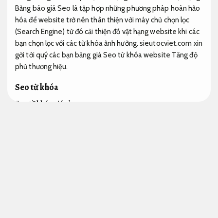
Bảng báo giá Seo là tập hợp những phương pháp hoàn hảo
hóa để website trở nên thân thiện với máy chủ chọn lọc
(Search Engine) từ đó cải thiện đồ vật hạng website khi các
bạn chọn lọc với các từ khóa ảnh hưởng. sieutocviet.com xin
gởi tới quý các bạn bảng giá Seo từ khóa website
Tăng độ
phủ thương hiệu.
Seo từ khóa
Seo từ khóa giá rẻ
Đội ngũ marketing.
Với những các bạn chưa tham dự về lĩnh vực online sẽ cực kỳ
khó hình dung ra khi Sieutocviet giải đáp những câu hỏi ấy
dù cực kỳ chi tiết, nhưng để làm về lĩnh vực online thì không
dễ dàng như cách truyền thống mà xưa nay chúng ta vận
làm, là có vốn đầu tư một địa chỉ rồi dễ dàng nhập hàng về
bán. Công ty cực kỳ Tốc Việt với hơn 12 năm làm dịch vụ
Seo từ khóa giá phải chăng thấu hiểu những lo lắng và quan