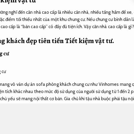
ng nghĩ đến căn nhà cao cấp là nhiều căn nhà, nhiều tầng hầm để xe, 
c điểm tối thiểu nhất của một khu chung cư. Nếu chung cư bình dân là
cao cấp là “bản cao cấp” có đầy đủ tiện ích. Vậy căn nhà cao cấp là gì
g khách đẹp tiên tiến
Tiết kiệm vật tư.
g cư
 mang vô vàn dự án sofa phòng khách chung cư như Vinhomes mang q
ện tích khác nhau theo mức độ sử dụng của người sử dụng từ 1 đến 2 p
hủ yếu sẽ mang nội thất cơ bản. Gia chủ khi tậu nhà buộc phải tậu nộ
đầu và một bộ sofa phòng khách là điều buộc phải thiết.
Bền với thời t
n không biết buộc phải tậu sofa phòng khách chung cư mẫu nào và tậu
iệu đạt chuẩn
, nội dung bài viết dưới đây Dũng Phát sẽ giới thiệu tới
à chung cư. Chung cư đang ngày càng tăng trưởng và là sự lựa cần của