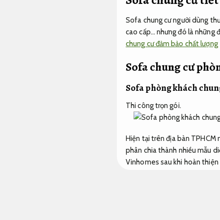
Sofa chung cư người dùng thườ
cao cấp… nhưng đó là những đặ
chung cư đảm bảo chất lượng
Sofa chung cư phòn
Sofa phòng khách chun
Thi công trọn gói.
Hiện tại trên địa bàn TPHCM
phân chia thành nhiều mẫu di
Vinhomes sau khi hoàn thiện c
khách luôn được đặt lên hàng 
Nhiều gia đình đang băn khoă
chi tiết về
sofa chung cư vật l
dụng phổ biến nhất cho căn nh