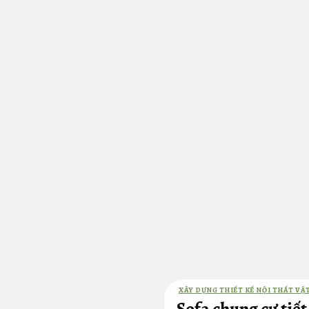
Bỏ
qua
nội
dung
XÂY DỰNG THIẾT KẾ NỘI THẤT VẬT
Sofa chung cư tiết