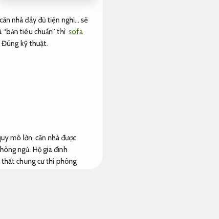
căn nhà đầy đủ tiện nghi… sẽ
 “bản tiêu chuẩn” thì
sofa
?
Đúng kỹ thuật.
uy mô lớn, căn nhà được
hòng ngủ. Hộ gia đình
i thất chung cư thì phòng
iết.
 ở đâu? Cung cấp thông tin
 bạn 3 mẫu ghế sofa được sử
 nhiều người.