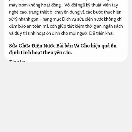
máy bơm không hoạt động… Với đội ngũ kỹ thuật viên tay
nghề cao, trang thiết bị chuyên dụng và các bước thực hiện
xử lý nhanh gọn – hạng mục Dịch vụ sửa điện nước không chỉ
đảm bảo an toàn mà còn giúp tiết kiệm thời gian, ngân sách
và duy trì sinh hoạt ổn định cho mọi người.
Dễ triển khai.
Sửa Chữa Điện Nước Bài bản Và Cho hiệu quả ổn
định
Linh hoạt theo yêu cầu.
Tận tâm.
Trong cuộc sống đương đại, hệ thống điện nước là “xương
sống” của mọi ngôi nhà, công ty hay khu chung cư. trong
khoảng việc cung cấp ánh sáng, nước sạch cho sinh hoạt
đến hỗ trợ xử lý bảo đảm vận hành suôn sẻ các đồ vật điện
tử, hệ thống này đóng vai trò chẳng thể thay thế.
Giá hợp lý.
bên cạnh đó,
Rõ ràng.
chẳng hề khi nào mọi thứ cũng hoạt
động hoàn hảo.
Quy trình minh bạch.
các sự cố như rò rỉ ống
nước,
Áp dụng cho nhiều nhu cầu.
chập điện,
Đội ngũ giàu
kinh nghiệm.
hay hỏng hóc đồ vật thường xảy ra bất ngờ,