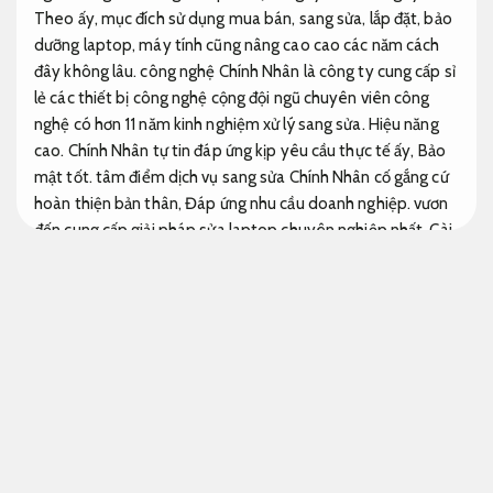
Theo ấy, mục đích sử dụng mua bán, sang sửa, lắp đặt, bảo
dưỡng laptop, máy tính cũng nâng cao cao các năm cách
đây không lâu. công nghệ Chính Nhân là công ty cung cấp sỉ
lẻ các thiết bị công nghệ cộng đội ngũ chuyên viên công
nghệ có hơn 11 năm kinh nghiệm xử lý sang sửa.
Hiệu năng
cao.
Chính Nhân tự tin đáp ứng kịp yêu cầu thực tế ấy,
Bảo
mật tốt.
tâm điểm dịch vụ sang sửa Chính Nhân cố gắng cứ
hoàn thiện bản thân,
Đáp ứng nhu cầu doanh nghiệp.
vươn
đến cung cấp giải pháp sửa laptop chuyên nghiệp nhất,
Cài
đặt nhanh.
có độ tin cậy nhất ở TPHCM.
Khôi phục.
Vận hành
bền bỉ.
bên cạnh đó chúng tôi còn cung cấp dịch vụ lắp đặt
camera,
Trải nghiệm mượt.
lắp máy in,
Bảo mật tốt.
máy
chiếu,
Đáp ứng nhu cầu doanh nghiệp.
cho thuê máy tính,
Hiệu năng cao.
server,…
Sửa chữa.
Cài đặt nhanh.
In hộp giấy giá rẻ tối ưu cho công việc