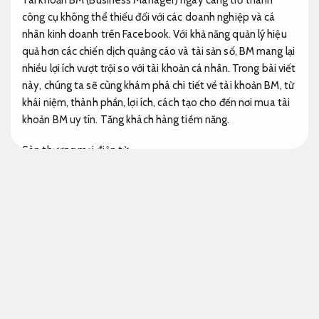
công cụ không thể thiếu đối với các doanh nghiệp và cá
nhân kinh doanh trên Facebook. Với khả năng quản lý hiệu
quả hơn các chiến dịch quảng cáo và tài sản số, BM mang lại
nhiều lợi ích vượt trội so với tài khoản cá nhân. Trong bài viết
này, chúng ta sẽ cùng khám phá chi tiết về tài khoản BM, từ
khái niệm, thành phần, lợi ích, cách tạo cho đến nơi mua tài
khoản BM uy tín.
Tăng khách hàng tiềm năng.
Sàn thương mại điện tử.
Khái Niệm Tài Khoản BM
Landing page.
Tài khoản BM, viết tắt của “Business Manager”, là một công
cụ quản lý doanh nghiệp do Facebook cung cấp. Đây là nền
tảng tập trung giúp người dùng quản lý các tài sản số như
Fanpage,
Thông điệp dễ nhớ.
tài khoản quảng cáo và thành
viên trong một giao diện duy nhất.
Đẩy mạnh nhận diện.