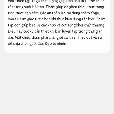
Một thảm tập Yoga chất lượng giúp bạn bảo trì tư thế chính
xác trong suốt bài tập. Thảm giúp đỡ giảm thiểu thực trạng
trơn trượt, tạo cảm giác an toàn. Khi sử dụng thảm Yoga,
bạn sẽ cảm giác tự tin hơn khi thực hiện động tác khó. Thảm
tập còn giúp bảo vệ các khớp và cột sống khỏi chấn thương.
Điều này cực kỳ cần thiết khi bạn luyện tập trong thời gian
dài. Một chiếc thảm phải chăng sẽ cải thiện hiệu quả và sự
dễ chịu cho người tập.
Đẹp tự nhiên.
Dịu nhẹ.
Bập bênh cho bé phù hợp nhiều độ tuổi
Cách chọn thảm tập Yoga
Nam nữ.
Khi chọn thảm tập Yoga,
Dễ dùng hằng ngày.
bạn cần xem
xét đa dạng chi tiết cần thiết.
Nhiều mẫu mới.
Đầu tiên là độ