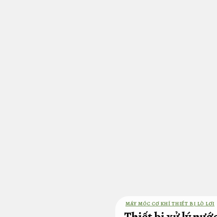
Bỏ
qua
nội
dung
MÁY MÓC CƠ KHÍ THIẾT BỊ LÒ LƠI
Thiết bị xử lý nư