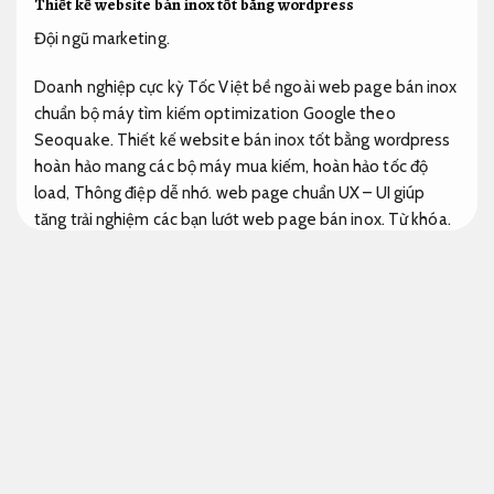
Thiết kế website bán inox tốt bằng wordpress
Đội ngũ marketing.
Doanh nghiệp cực kỳ Tốc Việt bề ngoài web page bán inox
chuẩn bộ máy tìm kiếm optimization Google theo
Seoquake. Thiết kế website bán inox tốt bằng wordpress
hoàn hảo mang các bộ máy mua kiếm, hoàn hảo tốc độ
load,
Thông điệp dễ nhớ.
web page chuẩn UX – UI giúp
tăng trải nghiệm các bạn lướt web page bán inox.
Từ khóa.
Cải thiện traffic.
Thiết kế website bán inox nâng cao hiệu
quả kinh doanh
Thiết kế website giá rẻ đo lường rõ ràng
Thiết kế website bán inox
Truyền thông.
Thiết kế website bán inox giá bao nhiêu