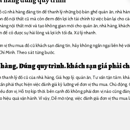
ồ cũ nhà hàng đáng tin để thanh lý những bộ bàn ghế quán ăn, nhà hàn
 đồ nội thất cũ mà còn đem đến lợi ích tài chính từ việc bán lại cho c
àng nội thất mới và tạo không gian mới cho quán ăn, nhà hàng, khách
 để có được sự hài lòng và lợi ích tối đa.
Xử lý nhanh.
 vị thu mua đồ cũ khách sạn đáng tin, hãy không ngần ngại liên hệ với
Chí Minh.
Theo sát từng bước.
 hàng,
Đúng quy trình.
khách sạn giá phải c
nh thanh lý đồ cũ của nhà hàng,
Giá hợp lý.
quán ăn,
Tư vấn tận tâm.
khá
ần phải thực hiện việc đánh giá kỹ lưỡng về đơn vị thu mua.
Chủ động.
iều đơn vị,
Hỗ trợ kịp thời.
bên cạnh đó không phải đơn vị nào cũng đáng 
o hiệu quả vận hành.
Vì vậy,
Dễ mở rộng.
việc đánh giá đơn vị thu mua l
h bạch.