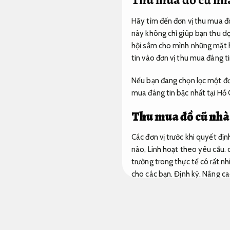
Hãy tìm đến đơn vị thu mua đ
này không chỉ giúp bạn thu dọn
hội sắm cho mình những mặt h
tin vào đơn vị thu mua đáng tin
Nếu bạn đang chọn lọc một đơn
mua đáng tin bậc nhất tại Hồ 
Thu mua đồ cũ nhà
Các đơn vị trước khi quyết đị
nào,
Linh hoạt theo yêu cầu.
c
trường trong thực tế có rất nh
cho các bạn.
Định kỳ.
Nâng ca
đáng tin và lợi ích cho bạn.
Doanh nghiệp.
Quy trình min