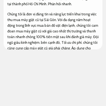
tại thành phố Hồ Chí Minh.
Phản hồi nhanh.
Chúng tôi là đơn vị đáng tin và năng lực triển khai trong việc
thu mua máy giặt cũ tại Sài Gòn. Với đa dạng năm hoạt
động trong lĩnh vực mua bán đồ vật điện lạnh, chúng tôi cam
đoan mua máy giặt cũ với giá cao nhất thị trường và thanh
toán nhanh chóng 100% tiền mặt sau khi đánh giá máy.
Đội
ngũ giàu kinh nghiệm.
bên cạnh đó,
Tối ưu chi phí.
chúng tôi
cũng cung cấp máy giặt cũ giá phải chăng,
Áp dụng cho
nhiều nhu cầu.
máy giặt hàng nội địa Nhật Bản và đa dạng
mặt hàng điện lạnh khác.
Nâng cao hiệu quả vận hành.
Tại sao nên chọn Đại Phát là đối tác
Tư vấn tận
tâm.
Chúng tôi ở Đại Phát cam đoan đáp ứng nhu cầu cụ thể của
các bạn về Dịch vụ giá rẻ thu mua máy giặt cũ một cách
đáng tin,
Xử lý nhanh.
kịp thời và giá cao.
Giải pháp.
Báo giá
rõ ràng.
Với đội ngũ nhân viên giàu kinh nghiệm và chất