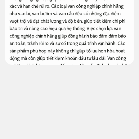
xác và hạn chế rủi ro. Các loại van công nghiệp chính hãng
như van bi, van bướm và van cầu đều có những đặc điểm
vượt trội về đạt chất lượng và độ bền, giúp tiết kiệm chi phí
bảo trì và nâng cao hiệu quả hệ thống. Việc chọn lựa van
công nghiệp chính hãng giúp đồng hành bảo đảm đảm bảo
an toàn, tránh rủi ro và sự cố trong quá trình vận hành. Các
sản phẩm phù hợp này không chỉ giúp tối ưu hơn hóa hoạt
động mà còn giúp tiết kiệm khoản đầu tư lâu dài. Van công
nghiệp chính hãng mang đến sự an tâm, ổn định cho các hệ
thống, từ nhà máy sản xuất đến các công trình lớn. Dưới đây
là những dữ liệu tham khảo chi tiết về các loại van công
nghiệp chính hãng hiện tại.
Đáp ứng tiêu chuẩn an toàn.
Kiểm định.
Van công nghiệp chính hãng – Các loại van phổ
biến trên thị trường
Giảm thời gian dừng máy.