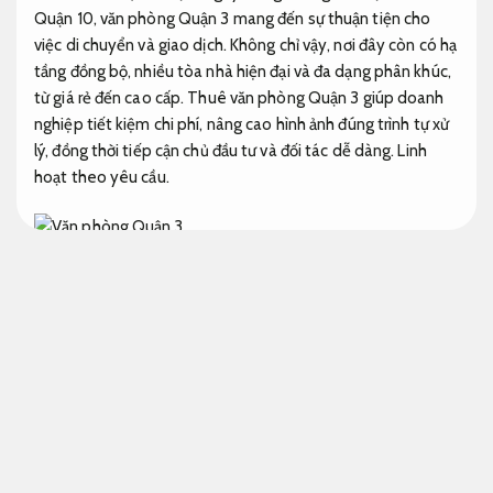
Quận 10, văn phòng Quận 3 mang đến sự thuận tiện cho
việc di chuyển và giao dịch. Không chỉ vậy, nơi đây còn có hạ
tầng đồng bộ, nhiều tòa nhà hiện đại và đa dạng phân khúc,
từ giá rẻ đến cao cấp. Thuê văn phòng Quận 3 giúp doanh
nghiệp tiết kiệm chi phí, nâng cao hình ảnh đúng trình tự xử
lý, đồng thời tiếp cận chủ đầu tư và đối tác dễ dàng.
Linh
hoạt theo yêu cầu.
Nâng cao hiệu quả vận hành.
Văn phòng Quận 3 mức giá dễ tiếp cận với cho
thuê văn phòng HCM, văn phòng đầy đủ hạng
mục
Tối ưu nguồn lực.
Cho thuê văn phòng HCM nhiều phân khúc
Tiết kiệm ngân
sách.
Kinh nghiệm.