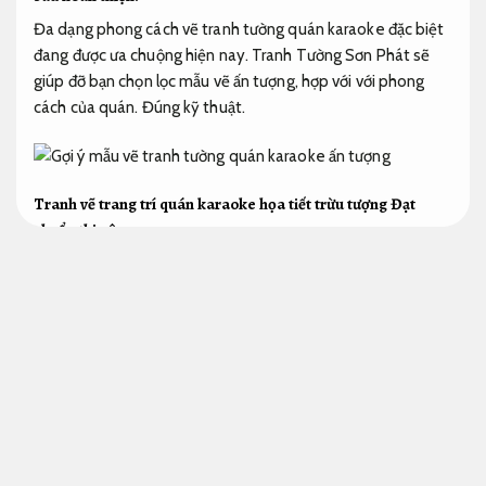
Đa dạng phong cách vẽ tranh tường quán karaoke đặc biệt
đang được ưa chuộng hiện nay. Tranh Tường Sơn Phát sẽ
giúp đỡ bạn chọn lọc mẫu vẽ ấn tượng, hợp với với phong
cách của quán.
Đúng kỹ thuật.
Tranh vẽ trang trí quán karaoke họa tiết trừu tượng
Đạt
chuẩn thi công.
Kết cấu.
Các mẫu tranh vẽ này luôn tạo ấn tượng mạnh mẽ với khả
năng bắt mắt mắt đáng kể.
Vật liệu xây dựng.
Áp dụng cho
nhiều quy mô.
Chúng không chỉ gợi lên hình ảnh và màu sắc
mà còn đem đến không gian nghệ thuật đặc biệt cho quán
và làm cho các bạn cảm giác phấn khích khi ngồi trong
phòng hát.
Móng nhà.
Giám sát chặt chẽ.
Hãy tham khảo
những mẫu vẽ tranh tường dưới đây: