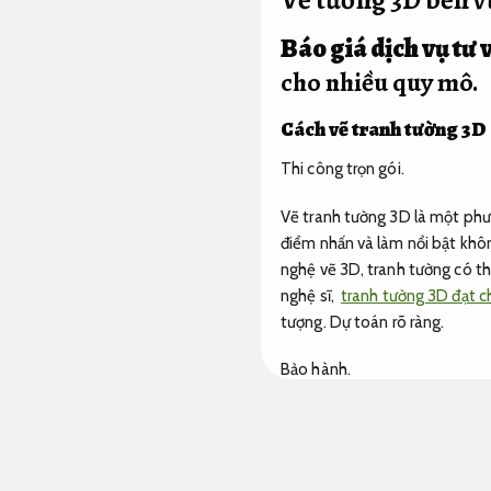
Báo giá dịch vụ tư 
cho nhiều quy mô.
Cách vẽ tranh tường 3D
Thi công trọn gói.
Vẽ tranh tường 3D là một phươ
điểm nhấn và làm nổi bật khô
nghệ vẽ 3D, tranh tường có th
nghệ sĩ,
tranh tường 3D đạt c
tượng.
Dự toán rõ ràng.
Bảo hành.
Cách trang trí tường bằng các
bảo trì sau hoàn thiện.
Từ căn
công.
khách sạn cho đến các 