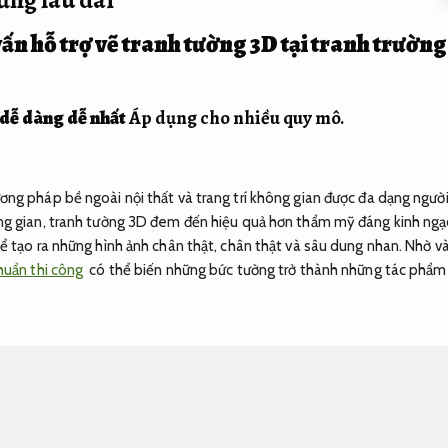
vấn hỗ trợ vẽ tranh tường 3D tại tranh trườn
 dễ dàng dễ nhất
Áp dụng cho nhiều quy mô.
ng pháp bề ngoài nội thất và trang trí không gian được đa dạng người 
ng gian, tranh tường 3D đem đến hiệu quả hơn thẩm mỹ đáng kinh ngạ
ể tạo ra những hình ảnh chân thật, chân thật và sâu dung nhan. Nhờ v
huẩn thi công
có thể biến những bức tường trở thành những tác phẩm 
h vẽ tranh tường 3D dễ dàng dễ nhất này có thể áp dụng cho đa dạng 
 hộ chung cư,
Tối ưu chi phí xây dựng.
nhà riêng,
Thi công đúng tiến độ
không gian công cộng như trung tâm thương mại,
Vật liệu đạt chuẩn.
rạ