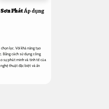
g Sơn Phát
Áp dụng
chọn lọc. Với khả năng tạo
c. Bằng cách sử dụng công
ào sự phát minh và tinh tế của
nghệ thuật đặc biệt và ấn
loại công trình khác nhau.
Dễ
.
nhà hàng,
Đạt chuẩn thi
p chiếu phim,
Thẩm mỹ hiện