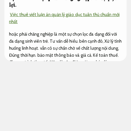
lợi.
Việc thuê viết luận án quản lý giáo dục tuân thủ chuẩn mới
nhất
hoặc phải chăng nghiệp là một sự chọn lọc đa dạng đối với
đa dạng sinh viên trẻ.
Tư vấn dễ hiểu.
bên cạnh đó,
Xử lý tình
huống linh hoạt.
vẫn có sự chần chờ về chất lượng nội dung,
Đúng thời hạn.
bảo mật thông báo và giá cả.
Kế toán thuế.
Chương trình thực tế.
Mặc dù vậy,
Giảm rủi ro pháp lý.
phương pháp này vẫn được ưa chuộng bởi tính tiết kiệm thời
gian,
Giúp tiết kiệm thời gian.
lợi ích và giữ được đạt chất
lượng nội dung được viết bởi các chuyên gia,
Giúp tiết kiệm
thời gian.
giúp tiết kiệm thời gian và công sức của quý vị.
Cam kết.
Chương trình thực tế.
Thời điểm hiện tại,
Chương
trình thực tế.
sinh viên đang phải đối mặt với đa dạng áp lực
từ việc viết các bài tiểu luận và luận văn.
Luật sư.
Chương
trình thực tế.
bên cạnh đó,
Xử lý tình huống linh hoạt.
khóa