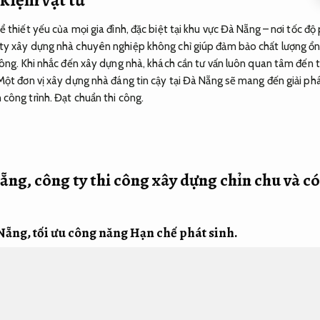
 thiết yếu của mọi gia đình, đặc biệt tại khu vực Đà Nẵng – nơi tốc độ
ty xây dựng nhà chuyên nghiệp không chỉ giúp đảm bảo chất lượng ổn 
ông. Khi nhắc đến xây dựng nhà, khách cần tư vấn luôn quan tâm đến thiế
Một đơn vị xây dựng nhà đáng tin cậy tại Đà Nẵng sẽ mang đến giải phá
 công trình.
Đạt chuẩn thi công.
ng, công ty thi công xây dựng chỉn chu và có
 Nẵng, tối ưu công năng
Hạn chế phát sinh.
óng vai trò vô cùng có vai trò quan trọng trong quá trình xây dựng nhà
 trình mang tính thẩm mỹ cao mà còn tối ưu công năng sử dụng.
Công 