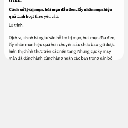
Cách xử lý trị mụn, hút mụn đầu đen, lấy nhân mụn hiệu
quả
Linh hoạt theo yêu cầu.
Lộ trình.
Dịch vụ chính hãng tư vấn hỗ trợ trị mụn, hút mụn đầu đen,
lấy nhân mụn hiệu quả hơn chuyên sâu chưa bao giờ được
hiển thị chính thức trên các nền tảng. Nhưng cực kỳ may
mắn đã đồng hành cùng hàng ngàn các bạn trong gắn bó
lâu. Điều trị mụn tại spa của chúng tôi đã giúp làn da của
cực kỳ ăn chủ đầu tư được “hồi sinh”, sáng mịn không tì vết.
Mụn trứng cá là bệnh da liễu có lẽ xuất hiện dưới đa dạng
dạng giống như mụn mủ, mụn đầu đen, mụn đầu trắng… Mụn
có lẽ để lại những tổn thương, sẹo trên da khiến bạn tự ti về
bề ngoài của mình.
Quy trình minh bạch.
Vì vậy,
Nâng cao
hiệu quả vận hành.
đến các trung tâm thẩm mỹ đáng tin để
điều trị là chọn lọc bậc nhất bây giờ,
Bài bản.
Bên cạnh đó đa
dạng chị em vẫn băn khoăn không biết Dịch vụ giá rẻ trị mụn
là bao nhiêu?
Không phát sinh.
Mời bạn tham khảo bảng giá