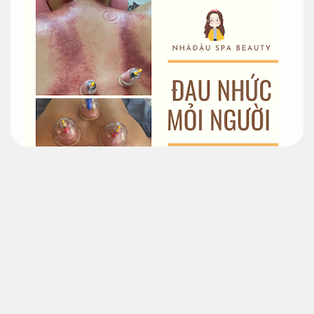
Không chỉ được các doanh nhân, nhân viên văn phòng ưa
chuộng. Spa trị liệu đau mỏi cổ
vai gáy nâng cao hiệu quả
vận hành
của chúng tôi cũng gây ấn tượng đặc biệt với các
bạn nước ngoài bởi những lợi ích hoàn hảo cho sức khỏe.
Massage trị liệu cổ vai gáy được ví giống như làn nước mới
sảng khoái tâm hồn,
Tối ưu chi phí.
giúp bạn lấy lại tinh thần