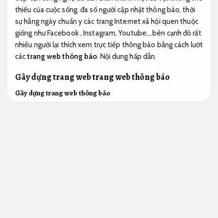
thiếu của cuộc sống. đa số người cập nhật thông báo, thời
sự hằng ngày chuẩn y các trang Internet xã hội quen thuộc
giống như Facebook , Instagram, Youtube,…bên cạnh đó rất
nhiều người lại thích xem trực tiếp thông báo bằng cách lướt
các
trang web thông báo
.
Nội dung hấp dẫn.
Gây dựng trang web trang web thông báo
Gây dựng trang web thông báo
Quảng cáo đa kênh.
Quý các bạn đang buôn bán trong lĩnh vực báo chí, biên tập,
xuất bản… thì việc có
gây dựng trang web thông báo
là
điều cực kỳ cần thiết.
Đẩy mạnh nhận diện.
Bởi bây giờ công
nghệ lớn mạnh,
Phù hợp hành vi người dùng.
văn hóa đọc
của độc giả cũng giống như các bạn không còn dừng lại ở
những trang sách hay một quyển báo dễ dàng nữa,
Hỗ trợ
bán hàng online.
họ chuyển sang đọc thông báo điện tử đa
dạng hơn.
Nội dung SEO.
Giảm chi phí quảng cáo.
gây dựng
trang web thông báo chuyên ngành:
Là gây dựng trang