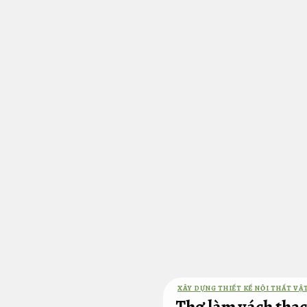
Bỏ
qua
nội
dung
XÂY DỰNG THIẾT KẾ NỘI THẤT VẬT
Thợ làm vách thạc