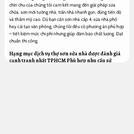
chỉn chu của chúng tôi cam kết mang đến giải pháp sửa
chữa, sơn mới tường nhà, trần nhà nhanh gọn, đúng tiến độ
và thẩm mỹ cao. Dù bạn cần sơn nhà cấp 4, sửa nhà phố
hay cải tạo văn phòng, chúng tôi đều có phương án phù hợp
– tiết kiệm mức chi phí nhưng giúp đảm bảo chất lượng.
Đạt
chuẩn thi công.
Hạng mục dịch vụ thợ sơn sửa nhà được đánh giá
cạnh tranh nhất TPHCM
Phù hợp nhu cầu sử
dụng.
Thuê thợ sửa nhà mức giá dễ tiếp cận
Thi công đúng tiến độ.
Thi công trọn gói.
Cần thuê thợ sơn sửa lại nhà cũ nhưng không biết search
thợ sơn nhà giá phải chăng đáng tin ở đâu tại tphcm. search
thợ kém tay nghề, thiếu kinh nghiệm xử lý sẽ ảnh hưởng đến
màu sắc cũng giống như chất lượng lâu dài của sơn,
Chịu lực
tốt.
khiến căn hộ của bạn xấu đi mà còn tốn kém hơn.
Công