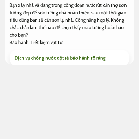
Bạn xây nhà và đang trong công đoạn nước rút cần
thợ sơn
tường
đẹp để sơn tường nhà hoàn thiện, sau một thời gian
tiêu dùng bạn sẽ cần sơn lại nhà.
Công năng hợp lý.
Không
chắc chắn làm thế nào để chọn thấy màu tường hoàn hảo
cho bạn?
Bảo hành.
Tiết kiệm vật tư.
Dịch vụ chống nước dột rẻ bảo hành rõ ràng
Giá thợ sơn tường nhà mới và nhà cũ liệu sở hữu
khác nhau?
Áp dụng cho nhiều quy mô.
Phân chiếc màu mới sở hữu nghĩa là không sở hữu bí quyết
màu nào được áp dụng cho bề mặt phải sơn,
Chống thấm
hiệu quả.
từ sơn bả chỉn chu cho đến sơn nhám.
Thiết kế nội
thất.
Đúng kỹ thuật.
Số lượng chuyển đổi khi sở hữu mồi và
không mồi,
Dễ bảo trì sau hoàn thiện.
nhưng giờ 99% phải
mồi để nó mượt hơn.
Bản vẽ.
An toàn công trình.
Do đó,
Công năng hợp lý.
phải cần sở hữu một quy trình đa dạng