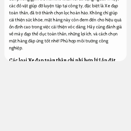
các đồ vật giúp đỡ luyện tập tại công ty, đặc biệt là Xe đạp
toàn thân, đã trở thành chọn lọc hoàn hảo. Không chỉ giúp
cải thiện sức khỏe, mặt hàng này còn đem đến cho hiệu quả
ổn định cao trong việc cải thiện vóc dáng. Hãy cùng đánh giá
về máy đạp thể dục toàn thân, những lợi ích, và cách chọn
mặt hàng đáp ứng tốt nhé!
Phù hợp môi trường công
nghiệp.
Các loại Xe đạp toàn thân chi phí hợp lý
Lắp đặt
đúng kỹ thuật.
Sửa chữa.
Xe chính hãng đạp toàn thân là đồ vật thể dục được bề
ngoài giúp chuyển động đa số cơ thể, từ chân, tay đến cơ
bụng. Khác với các dòng Xe đạp tập thông thường, mặt
hàng này được tích hợp thêm tay cầm chuyển động, cho
phép người tập thực hiện các động tác kéo đẩy cùng lúc với